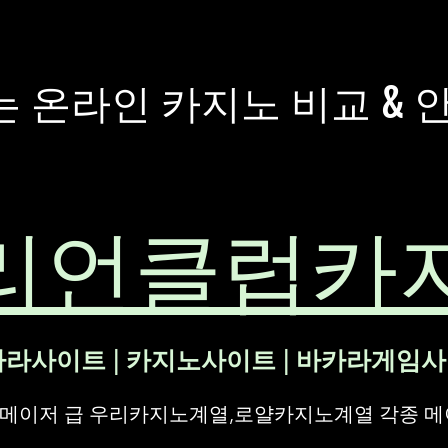
는 온라인 카지노 비교 & 
리언클럽카
사이트 | 카지노사이트 | 바카라게임사이트
이저 급 우리카지노계열,로얄카지노계열 각종 메