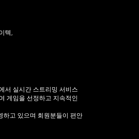
이텍,
국에서 실시간 스트리밍 서비스
하여 게임을 선정하고 지속적인
영하고 있으며 회원분들이 편안