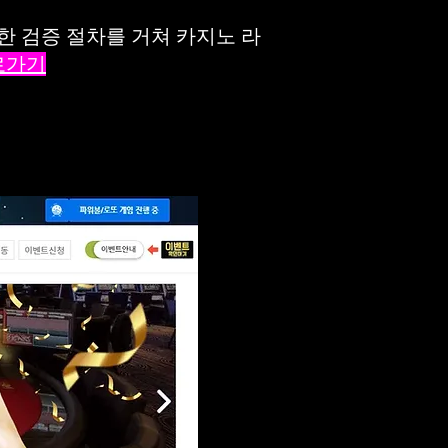
한 검증 절차를 거쳐 카지노 라
로가기