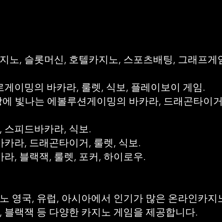
, 슬롯머신, 호텔카지노, 스포츠배팅, 그래프게임
게이밍의 바카라, 룰렛, 식보, 플레이보이 게임.
 수상에 빛나는 에볼루션게이밍의 바카라, 드래곤타이거,
 스피드바카라, 식보.
카라, 드래곤타이거, 룰렛, 식보.
, 블랙잭, 룰렛, 포커, 하이로우.
영국, 유럽, 아시아에서 인기가 많은 온라인카지노
, 블랙잭 등 다양한 카지노 게임을 제공합니다.