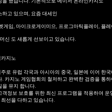
링을 했습니다. 기본적으로 메이저 온라인카지노
하고 있으며, 요즘 대세인
벳게임, 마이크로게이미으, 프로그마틱플레이, 플레
 머신 도 새롭게 선보이고 있습니다.
럽카지노
주로 유럽 각국과 아시아의 중국, 일본에 이어 한
다. 카지노 게임협회의 철저하고 완벽한 검증을 통
을 유지 합니다.
고객정보 보호를 위한 최신 프로그램을 적용하여 운
 최선을 다하고 있습니다.