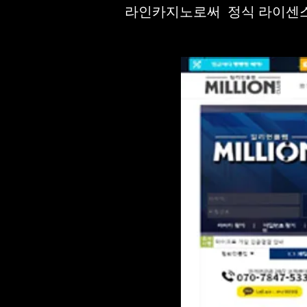
라인카지노로써 정식 라이센스