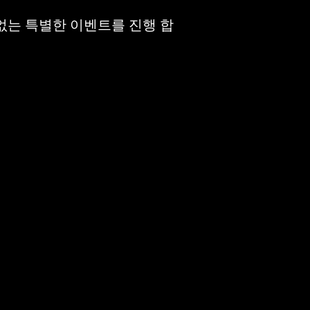
없는 특별한 이벤트를 진행 합