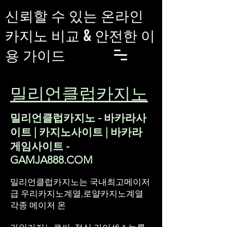
신뢰할 수 있는 온라인
카지노 비교 & 안전한 이
용 가이드
밀리언클럽카지노
밀리언클럽카지노 - 바카라사
이트 | 카지노사이트 | 바카라
게임사이트 -
GAMJA888.COM
밀리언클럽카지노는 국내최고메이저
급 우리카지노계열,로얄카지노계열
각종 메이저 온