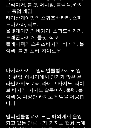
곤타이거, 룰렛, 머니휠, 블랙잭, 카지
노 홀덤 게임.
타이산게이밍의 스퀴즈바카라, 스피
드바카라, 식보.
올벳게이밍의 바카라, 스피드바카라,
드래곤타이거, 룰렛, 식보.
플레이텍의 스퀴즈바카라, 바카라, 블
랙잭, 룰렛, 포커, 하이로우.
바카라사이트 밀리언클럽카지노 영
국, 유럽, 아시아에서 인기가 많은 온
라인카지노로써, 라이브 카지노, 라이
브 바카라, 카지노 슬롯머신, 룰렛, 블
랙잭 등 다양한 카지노 게임을 제공합
니다.
밀리언클럽 카지노는 해외에서 운영
되고 있는 만큼 국제 카지노 협회 등에