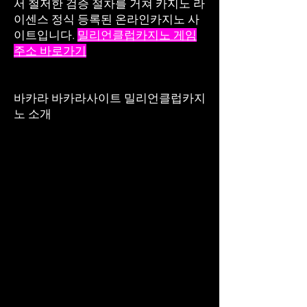
서 철저한 검증 절차를 거쳐 카지노 라
이센스 정식 등록된 온라인카지노 사
이트입니다.
밀리언클럽카지노 게임
주소 바로가기
바카라 바카라사이트 밀리언클럽카지
노 소개